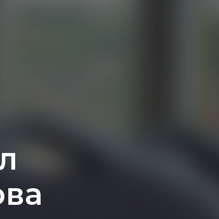
л
ова